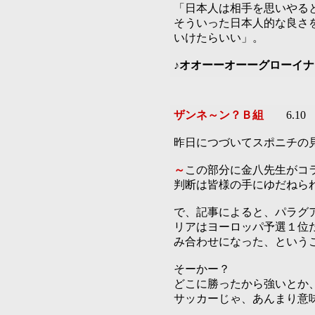
「日本人は相手を思いやる
そういった日本人的な良さ
いけたらいい」。
♪
オオーーオーーグローイナ
ザンネ～ン？Ｂ組
6.10
昨日につづいてスポニチの
～
この部分に金八先生がコ
判断は皆様の手にゆだねら
で、記事によると、パラグ
リアはヨーロッパ予選１位
み合わせになった、という
そーかー？
どこに勝ったから強いとか
サッカーじゃ、あんまり意