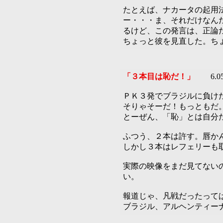
たとえば、ナカータの起用
ー・・・ま、それだけなん
るけど、この発言は、正論
ちょっと彼を見直した。ち
「３本目は恥だ！」
6.0
ＰＫ３発でブラジルに負け
そりゃそーだ！もっともだ
とーぜん、「恥」とは自分
ふつう、２本は許す。唇か
しかし３本はレフェリーも
実際の映像をまだ見てない
い。
報道じゃ、凡戦だったって
ブラジル、アルヘンティー