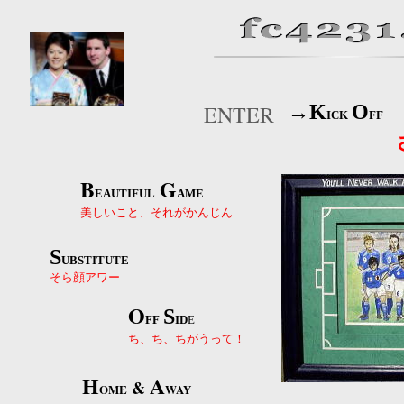
ENTER
→
K
O
ICK
FF
さよ
B
G
EAUTIFUL
AME
美しいこと、それがかんじん
S
UBSTITUTE
そら顔アワー
O
S
FF
ID
E
ち、ち、ちがうって！
H
A
&
OME
WAY