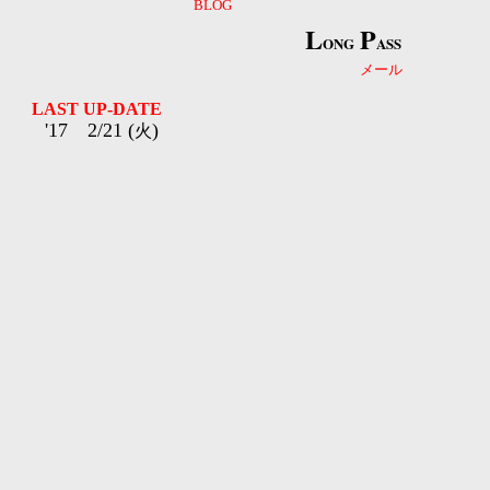
BLOG
L
P
ONG
ASS
メール
LAST UP-DATE
'17 2/21 (
)
火